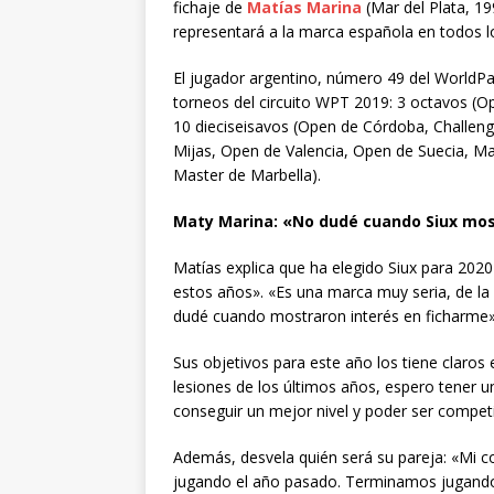
fichaje de
Matías Marina
(Mar del Plata, 1
representará a la marca española en todos lo
El jugador argentino, número 49 del WorldPa
torneos del circuito WPT 2019: 3 octavos (O
10 dieciseisavos (Open de Córdoba, Challenge
Mijas, Open de Valencia, Open de Suecia, Ma
Master de Marbella).
Maty Marina: «No dudé cuando Siux mos
Matías explica que ha elegido Siux para 202
estos años». «Es una marca muy seria, de la
dudé cuando mostraron interés en ficharme»
Sus objetivos para este año los tiene claros
lesiones de los últimos años, espero tener u
conseguir un mejor nivel y poder ser competi
Además, desvela quién será su pareja: «Mi
jugando el año pasado. Terminamos jugando