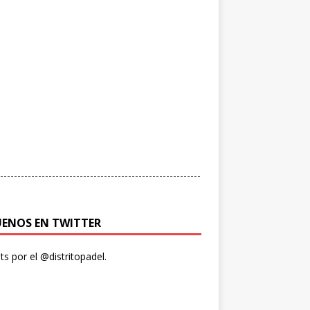
----------------------------------------------------------
UENOS EN TWITTER
s por el @distritopadel.