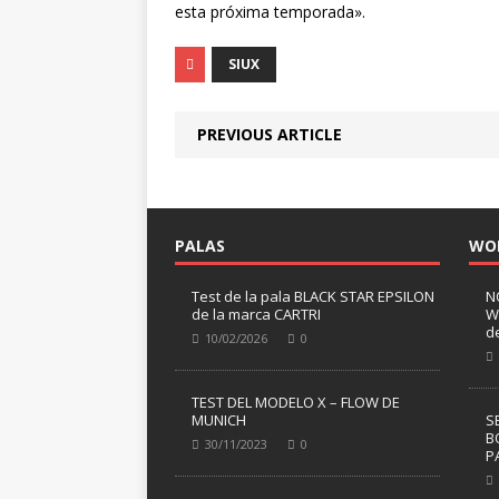
esta próxima temporada».
SIUX
PREVIOUS ARTICLE
PALAS
WO
Test de la pala BLACK STAR EPSILON
N
de la marca CARTRI
W
d
10/02/2026
0
TEST DEL MODELO X – FLOW DE
MUNICH
S
B
30/11/2023
0
P