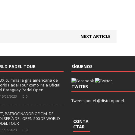
NEXT ARTICLE
RLD PADEL TOUR
SÍGUENOS
OX culmina la gira americana de
orld Padel Tour como Pala Oficial
TWITER
el Paraguay Padel Open
15/03/2023
0
Tweets por el @distritopadel.
ET, PATROCINADOR OFICIAL DE
OLSERÍA DEL OPEN 500 DE WORLD
CONTA
ADEL TOUR
CTAR
13/03/2023
0