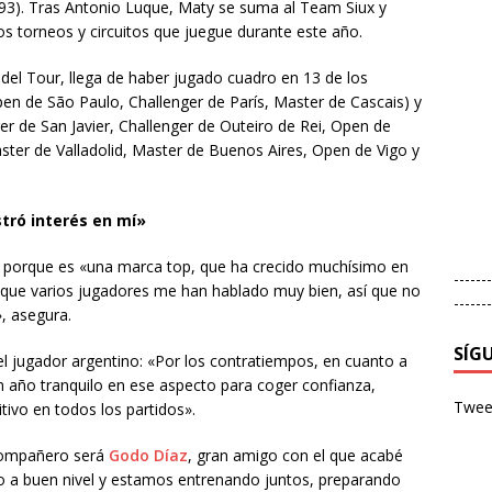
993). Tras Antonio Luque, Maty se suma al Team Siux y
s torneos y circuitos que juegue durante este año.
del Tour, llega de haber jugado cuadro en 13 de los
pen de São Paulo, Challenger de París, Master de Cascais) y
r de San Javier, Challenger de Outeiro de Rei, Open de
ster de Valladolid, Master de Buenos Aires, Open de Vigo y
tró interés en mí»
0 porque es «una marca top, que ha crecido muchísimo en
-------
 que varios jugadores me han hablado muy bien, así que no
-------
, asegura.
SÍG
 el jugador argentino: «Por los contratiempos, en cuanto a
n año tranquilo en ese aspecto para coger confianza,
Tweet
tivo en todos los partidos».
 compañero será
Godo Díaz
, gran amigo con el que acabé
 a buen nivel y estamos entrenando juntos, preparando