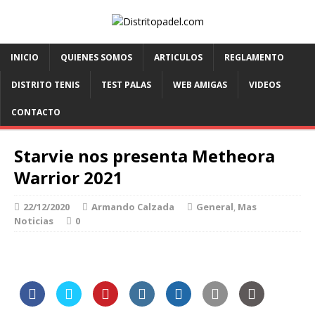
INICIO
QUIENES SOMOS
ARTICULOS
REGLAMENTO
DISTRITO TENIS
TEST PALAS
WEB AMIGAS
VIDEOS
CONTACTO
Starvie nos presenta Metheora
Warrior 2021
22/12/2020
Armando Calzada
General
,
Mas
Noticias
0