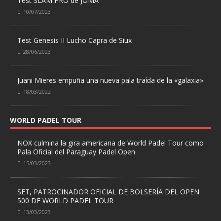
Test SLAM PRO de JOMA
10/07/2023
Test Genesis II Lucho Capra de Siux
28/06/2023
Juani Mieres empuña una nueva pala traída de la «galaxia»
18/03/2022
WORLD PADEL TOUR
NOX culmina la gira americana de World Padel Tour como
Pala Oficial del Paraguay Padel Open
15/03/2023
SET, PATROCINADOR OFICIAL DE BOLSERÍA DEL OPEN
500 DE WORLD PADEL TOUR
13/03/2023