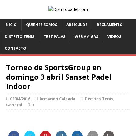
INICIO
QUIENES SOMOS
ARTICULOS
REGLAMENTO
DISTRITO TENIS
TEST PALAS
WEB AMIGAS
VIDEOS
CONTACTO
Torneo de SportsGroup en
domingo 3 abril Sanset Padel
Indoor
02/04/2016
Armando Calzada
Distrito Tenis
,
General
0