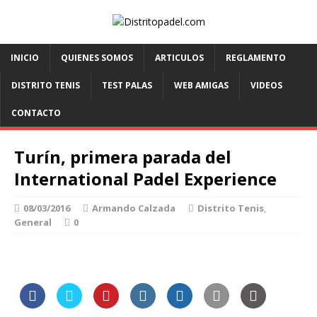
INICIO
QUIENES SOMOS
ARTICULOS
REGLAMENTO
DISTRITO TENIS
TEST PALAS
WEB AMIGAS
VIDEOS
CONTACTO
Turín, primera parada del
International Padel Experience
08/03/2016
Armando Calzada
Distrito Tenis
,
General
0