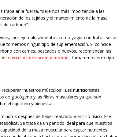
 es trabajar la fuerza, “daremos más importancia a las
eneración de los tejidos y el mantenimiento de la masa
os de carbono”.
oteínas, por ejemplo alimentos como yogur con frutos secos
que tomemos ningún tipo de suplementación. Si coincide
arbono con carnes, pescados o huevos, recomiendan las
n de
ejercicios de cardio y aerobic,
tomaremos otro tipo
 recuperar “nuestros músculos”. Las nutricionistas
s de glucógeno y las fibras musculares ya que son
e el equilibrio y bienestar.
minutos después de haber realizado ejercicio físico. Ese
tabólica’. Se trata de un periodo ideal para que nuestros
capacidad de la masa muscular para captar nutrientes,
acio puede alargarse hasta las dos horas después de haber