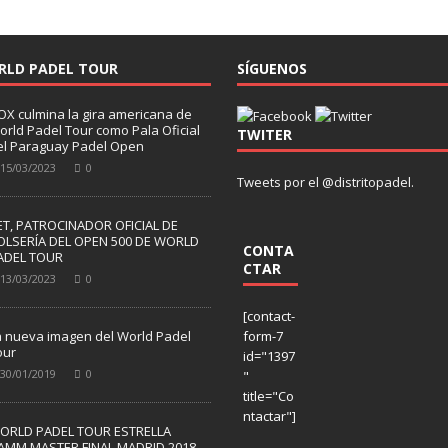
RLD PADEL TOUR
SÍGUENOS
OX culmina la gira americana de
orld Padel Tour como Pala Oficial
TWITER
el Paraguay Padel Open
15/03/2023
0
Tweets por el @distritopadel.
ET, PATROCINADOR OFICIAL DE
OLSERÍA DEL OPEN 500 DE WORLD
CONTA
ADEL TOUR
CTAR
13/03/2023
0
[contact-
a nueva imagen del World Padel
form-7
our
id="1397
30/01/2019
0
"
title="Co
ntactar"]
ORLD PADEL TOUR ESTRELLA
AMM MASTER FINAL MADRID 2018