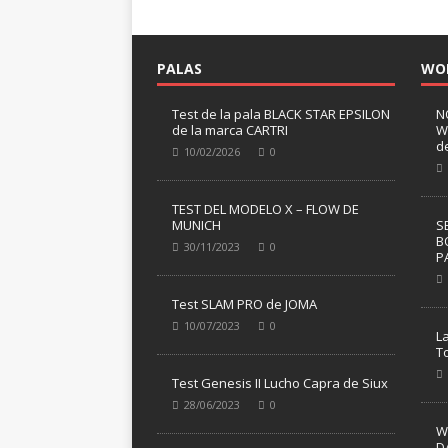
PALAS
WO
Test de la pala BLACK STAR EPSILON
N
de la marca CARTRI
W
d
10/02/2026
0
TEST DEL MODELO X – FLOW DE
MUNICH
S
B
30/11/2023
0
P
Test SLAM PRO de JOMA
10/07/2023
0
L
T
Test Genesis II Lucho Capra de Siux
28/06/2023
0
W
D