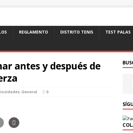
LOS
REGLAMENTO
DISTRITO TENIS
TEST PALAS
ar antes y después de
BUS
uerza
iosidades
,
General
0
SÍG
COL