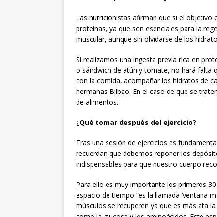
Las nutricionistas afirman que si el objetivo
proteínas, ya que son esenciales para la reg
muscular, aunque sin olvidarse de los hidrat
Si realizamos una ingesta previa rica en pr
o sándwich de atún y tomate, no hará falta 
con la comida, acompañar los hidratos de c
hermanas Bilbao. En el caso de que se trate
de alimentos.
¿Qué tomar después del ejercicio?
Tras una sesión de ejercicios es fundamental
recuerdan que debemos reponer los depósito
indispensables para que nuestro cuerpo recobr
Para ello es muy importante los primeros 30 
espacio de tiempo “es la llamada ‘ventana me
músculos se recuperen ya que es más ata la 
como la glucosa y los aminoácidos. Este esp