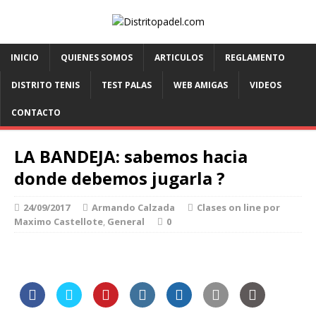
INICIO
QUIENES SOMOS
ARTICULOS
REGLAMENTO
DISTRITO TENIS
TEST PALAS
WEB AMIGAS
VIDEOS
CONTACTO
LA BANDEJA: sabemos hacia
donde debemos jugarla ?
24/09/2017
Armando Calzada
Clases on line por
Maximo Castellote
,
General
0